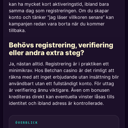
kan ha mycket kort aktiveringstid, ibland bara
samma dag som registreringen. Om du skapar
konto och tänker “jag läser villkoren senare” kan
kampanjen redan vara borta när du kommer
tillbaka.
Behövs registrering, verifiering
eller andra extra steg?
Ja, nästan alltid. Registrering är i praktiken ett
minimikrav. Hos Betchan casino är det rimligt att
räkna med att inget erbjudande utan insättning blir
användbart utan ett fullständigt konto. För uttag
är verifiering ännu viktigare. Även om bonusen
krediteras direkt kan eventuella vinster låsas tills
identitet och ibland adress är kontrollerade.
ÖVERBLICK