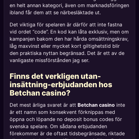
en helt annan kategori, även om marknadsföringen
ibland får dem att se närbesläktade ut.
Det viktiga för spelaren är därför att inte fastna
vid ordet “code”. En kod kan låta exklusiv, men om
kampanjen bakom den har hårda omsättningskrav,
låg maxvinst eller mycket kort giltighetstid blir
den praktiska nyttan begränsad. Det är ett av de
vanligaste missförstånden jag ser.
Finns det verkligen utan-
insättning-erbjudanden hos
Betchan casino?
Det mest ärliga svaret är att
Betchan casino
inte
är ett namn som konsekvent förknippas med
öppna och löpande no deposit bonus codes för
svenska spelare. Om sådana erbjudanden
förekommer är de oftast tidsbegränsade, riktade