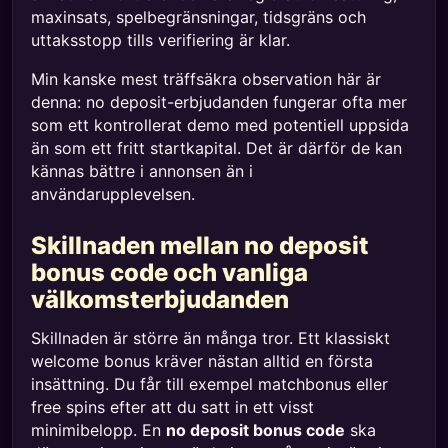
maxinsats, spelbegränsningar, tidsgräns och
uttaksstopp tills verifiering är klar.
Min kanske mest träffsäkra observation här är
denna: no deposit-erbjudanden fungerar ofta mer
som ett kontrollerat demo med potentiell uppsida
än som ett fritt startkapital. Det är därför de kan
kännas bättre i annonsen än i
användarupplevelsen.
Skillnaden mellan no deposit
bonus code och vanliga
välkomsterbjudanden
Skillnaden är större än många tror. Ett klassiskt
welcome bonus kräver nästan alltid en första
insättning. Du får till exempel matchbonus eller
free spins efter att du satt in ett visst
minimibelopp. En
no deposit bonus code
ska