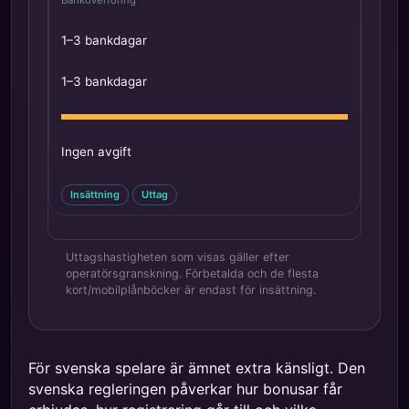
Banköverföring
1–3 bankdagar
1–3 bankdagar
Ingen avgift
Insättning
Uttag
Uttagshastigheten som visas gäller efter
operatörsgranskning. Förbetalda och de flesta
kort/mobilplånböcker är endast för insättning.
För svenska spelare är ämnet extra känsligt. Den
svenska regleringen påverkar hur bonusar får