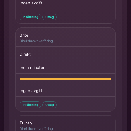
Ingen avgift
Insättning
Uttag
Brite
Direktbanköverföring
Direkt
Inom minuter
Ingen avgift
Insättning
Uttag
Trustly
Direktbanköverföring