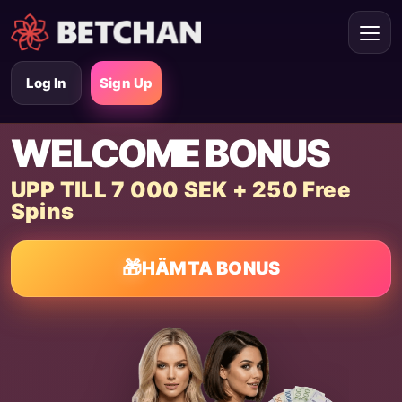
Log In
Sign Up
WELCOME BONUS
UPP TILL 7 000 SEK + 250 Free
Spins
🎁
HÄMTA BONUS