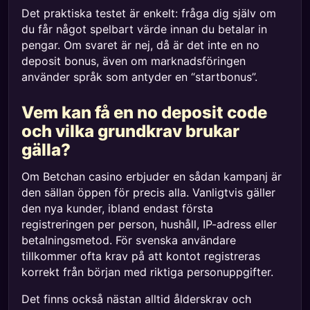
Det praktiska testet är enkelt: fråga dig själv om
du får något spelbart värde innan du betalar in
pengar. Om svaret är nej, då är det inte en no
deposit bonus, även om marknadsföringen
använder språk som antyder en “startbonus”.
Vem kan få en no deposit code
och vilka grundkrav brukar
gälla?
Om Betchan casino erbjuder en sådan kampanj är
den sällan öppen för precis alla. Vanligtvis gäller
den nya kunder, ibland endast första
registreringen per person, hushåll, IP-adress eller
betalningsmetod. För svenska användare
tillkommer ofta krav på att kontot registreras
korrekt från början med riktiga personuppgifter.
Det finns också nästan alltid ålderskrav och