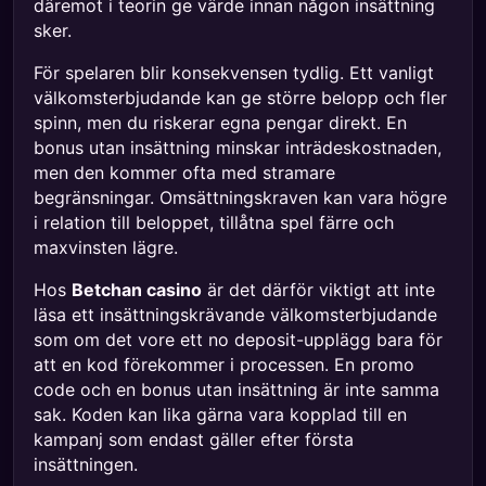
däremot i teorin ge värde innan någon insättning
sker.
För spelaren blir konsekvensen tydlig. Ett vanligt
välkomsterbjudande kan ge större belopp och fler
spinn, men du riskerar egna pengar direkt. En
bonus utan insättning minskar inträdeskostnaden,
men den kommer ofta med stramare
begränsningar. Omsättningskraven kan vara högre
i relation till beloppet, tillåtna spel färre och
maxvinsten lägre.
Hos
Betchan casino
är det därför viktigt att inte
läsa ett insättningskrävande välkomsterbjudande
som om det vore ett no deposit-upplägg bara för
att en kod förekommer i processen. En promo
code och en bonus utan insättning är inte samma
sak. Koden kan lika gärna vara kopplad till en
kampanj som endast gäller efter första
insättningen.