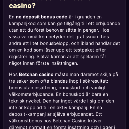
casino?
En
no deposit bonus code
är i grunden en
kampanjkod som kan ge tillgång till ett erbjudande
utan att du först behöver sätta in pengar. Hos
vissa varumärken betyder det gratissnurr, hos
andra ett litet bonusbelopp, och ibland handlar det
om en kod som låser upp ett testpaket efter
registrering. Själva kärnan är att spelaren får
något innan första insättningen.
Hos
Betchan casino
måste man däremot skilja på
tre saker som ofta blandas ihop i sökresultat:
bonus utan insättning, bonuskod och vanligt
välkomsterbjudande. En bonuskod är bara en
teknisk nyckel. Den har inget värde i sig om den
inte är kopplad till en aktiv kampanj. En no
deposit-kampanj är själva erbjudandet. Ett
välkomstbonus hos Betchan Casino
kräver
däremot normalt en första insättning och ligger i