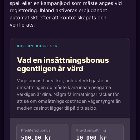
spel, eller en kampanjkod som måste anges vid
registrering. Ibland aktiveras erbjudandet
automatiskt efter att kontot skapats och
verifierats.
BORTOM RUBRIKEN
Vad en insättningsbonus
egentligen är värd
Varje bonus har villkor, och det viktigaste är
omsättningen du måste klara innan pengarna
verkligen är dina. Några få inmatningar räcker för
att se om omsättningskostnaden väger tyngre än
medlen casinot lägger till på ditt saldo.
Krediterad bonus
Krävd omsättning
500,00 kr
10 000 kr