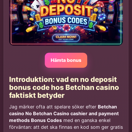
Hämta bonus
Introduktion: vad en no deposit
bonus code hos Betchan casino
faktiskt betyder
Jag märker ofta att spelare söker efter
Betchan
casino No
Betchan Casino cashier and payment
methods
Bonus Codes
med en ganska enkel
förväntan: att det ska finnas en kod som ger gratis