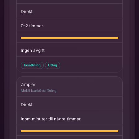
Direkt
0–2 timmar
Ingen avgift
Insättning
Uttag
Zimpler
Mobil banköverföring
Direkt
Inom minuter till några timmar